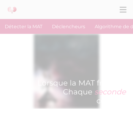
Détecter la MAT
Déclencheurs
Algorithme de d
Lorsque la MAT frappe -
Chaque
seconde
compte
AGISSEZ RAPIDEMENT.
Repérer et
diagnostiquer rapidement la MAT
permet de réduire le risque de