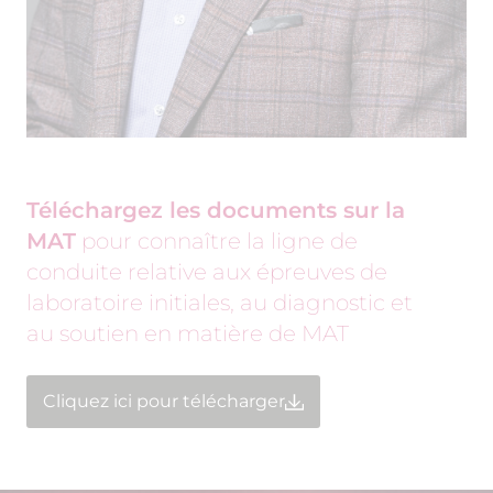
Téléchargez les documents sur la
MAT
pour connaître la ligne de
conduite relative aux épreuves de
laboratoire initiales, au diagnostic et
au soutien en matière de MAT
Cliquez ici pour télécharger