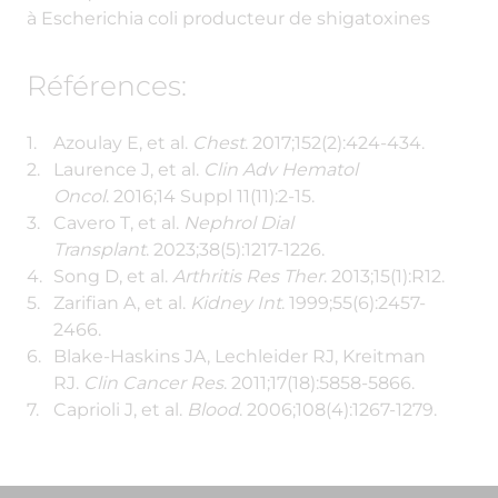
à Escherichia coli producteur de shigatoxines
Azoulay E, et al.
Chest
. 2017;152(2):424-434.
Laurence J, et al.
Clin Adv Hematol
Oncol
. 2016;14 Suppl 11(11):2-15.
Cavero T, et al.
Nephrol Dial
Transplant
. 2023;38(5):1217-1226.
Song D, et al.
Arthritis Res Ther
. 2013;15(1):R12.
Zarifian A, et al.
Kidney Int
. 1999;55(6):2457-
2466.
Blake-Haskins JA, Lechleider RJ, Kreitman
RJ.
Clin Cancer Res
. 2011;17(18):5858-5866.
Caprioli J, et al.
Blood
. 2006;108(4):1267-1279.